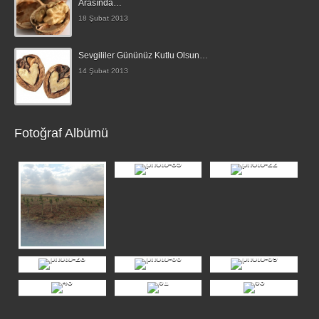
Arasında…
18 Şubat 2013
Sevgililer Gününüz Kutlu Olsun…
14 Şubat 2013
Fotoğraf Albümü